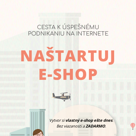
CESTA K ÚSPEŠNÉMU
PODNIKANIU NA INTERNETE
NAŠTARTUJ
E-SHOP
Vytvor si
vlastný e-shop ešte dnes
.
Bez viazanosti a
ZADARMO
.