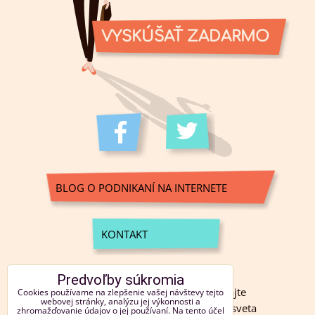
VYSKÚŠAŤ ZADARMO
BLOG O PODNIKANÍ NA INTERNETE
KONTAKT
NOVINKY EMAILOM
Predvoľby súkromia
Registrovať sa do newsletteru (získajte
Cookies používame na zlepšenie vašej návštevy tejto
webovej stránky, analýzu jej výkonnosti a
pravidelné novinky a užitočné rady zo sveta
zhromažďovanie údajov o jej používaní. Na tento účel