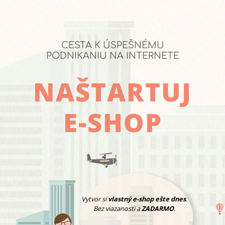
CESTA K ÚSPEŠNÉMU
PODNIKANIU NA INTERNETE
NAŠTARTUJ
E-SHOP
Vytvor si
vlastný e-shop ešte dnes
.
Bez viazanosti a
ZADARMO
.