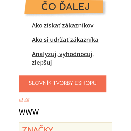
ČO ĎALEJ
Ako získať zákazníkov
Ako si udržať zákazníka
Analyzuj, vyhodnocuj,
zlepšuj
SLOVNÍK TVORBY ESHOPU
« Späť
WWW
ZNAČKY