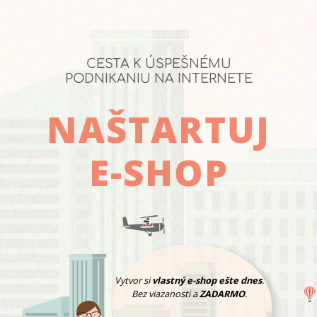
CESTA K ÚSPEŠNÉMU
PODNIKANIU NA INTERNETE
NAŠTARTUJ
E-SHOP
Vytvor si
vlastný e-shop ešte dnes
.
Bez viazanosti a
ZADARMO
.