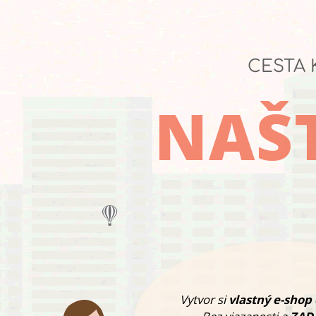
CESTA 
NAŠT
Vytvor si
vlastný e-shop