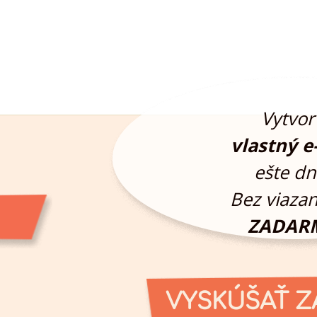
Vytvor 
vlastný e
ešte dn
Bez viazan
ZADAR
VYSKÚŠAŤ 