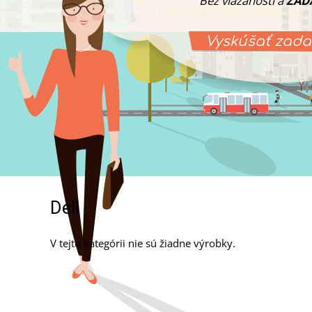
Bez viazanosti a
ZAD
Vyskúšať zad
Dell
V tejto kategórii nie sú žiadne výrobky.