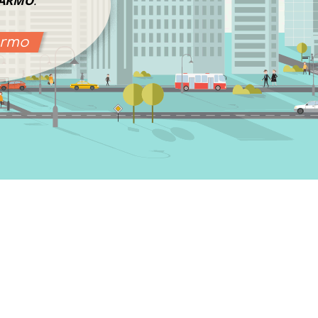
ARMO
.
armo