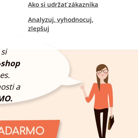
Ako si udržať zákazníka
Analyzuj, vyhodnocuj,
zlepšuj
si
-shop
es.
osti a
MO.
ZADARMO