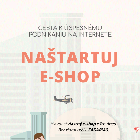
CESTA K ÚSPEŠNÉMU
PODNIKANIU NA INTERNETE
NAŠTARTUJ
E-SHOP
Vytvor si
vlastný e-shop ešte dnes
.
Bez viazanosti a
ZADARMO
.