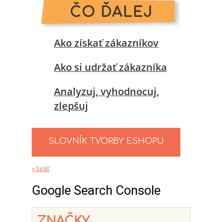
ČO ĎALEJ
Ako získať zákazníkov
Ako si udržať zákazníka
Analyzuj, vyhodnocuj,
zlepšuj
SLOVNÍK TVORBY ESHOPU
« Späť
Google Search Console
ZNAČKY