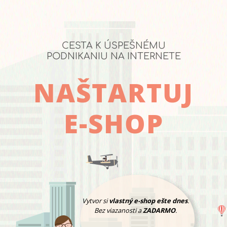
CESTA K ÚSPEŠNÉMU
PODNIKANIU NA INTERNETE
NAŠTARTUJ
E-SHOP
Vytvor si
vlastný e-shop ešte dnes
.
Bez viazanosti a
ZADARMO
.