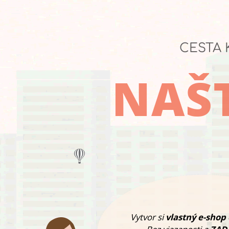
CESTA 
NAŠT
Vytvor si
vlastný e-shop