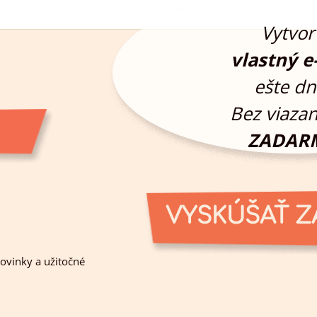
Vytvor 
vlastný e
ešte dn
Bez viazan
ZADAR
VYSKÚŠAŤ 
novinky a užitočné