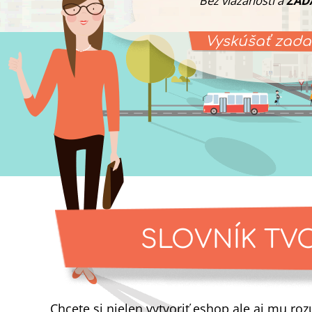
Bez viazanosti a
ZAD
Vyskúšať zad
SLOVNÍK TV
Chcete si nielen vytvoriť eshop ale aj mu r