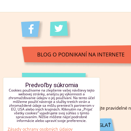
BLOG O PODNIKANÍ NA INTERNETE
KONTAKT
Predvoľby súkromia
Cookies používame na zlepšenie vašej návštevy tejto
webovej stránky, analýzu jej výkonnosti a
zhromažďovanie údajov o jej používaní. Na tento účel
NOVINKY EMAILOM
môžeme použiť nástroje a služby tretích strán a
zhromaždené údaje sa môžu preniesť k partnerom v
Registrovať sa do newsletteru (získajte pravidelné 
EÚ, USA alebo iných krajinách. Kliknutím na „Prijať
všetky cookies“ vyjadrujete svoj súhlas s týmto
rady zo sveta online podnikania)
spracovaním. Nižšie môžete nájsť podrobné
informácie alebo upraviť svoje preferencie.
ODOSLAŤ
Zásady ochrany osobných údajov