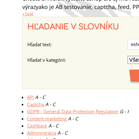
výrazyako je AB testovanie, captcha, feed, PP
« Späť
HĽADANIE V SLOVNÍKU
Hľadať text:
Hľadať v kategórii:
API
A - C
Captcha
A - C
GDPR - General Data Protection Regulation
G - I
Content marketing
A - C
Cashback
A - C
Administrácia
A - C