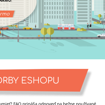
ARMO
.
armo
ORBY ESHOPU
ozumieť? FAQ prináša odpoveď na bežne používané