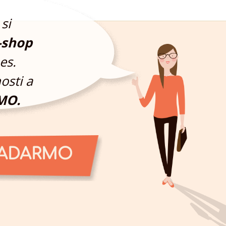
si
-shop
es.
osti a
MO.
ZADARMO