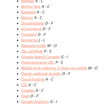
Adresár
A - C
Anchor text
A - C
Backend
A - C
Bitcoin
A - C
Dropshipping
D - F
eCommerce
D - F
Frontend
D - F
Konverzia
J - L
Nákupný košík
M - O
SSL certifikát
P - S
Google Search Console
G - I
Presmerovanie URL
P - S
Mobile-first indexing: E-shop na mobile
M - O
Design webovej stránky
D - F
Cloud hosting
A - C
CSS
A - C
Cookies
A - C
Feed
D - F
Google Analytics
G - I