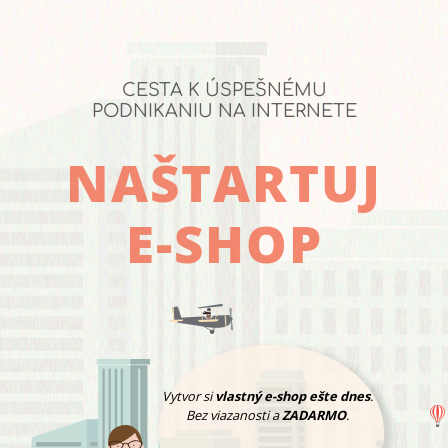
CESTA K ÚSPEŠNÉMU
PODNIKANIU NA INTERNETE
NAŠTARTUJ
E-SHOP
Vytvor si
vlastný e-shop ešte dnes
.
Bez viazanosti a
ZADARMO
.