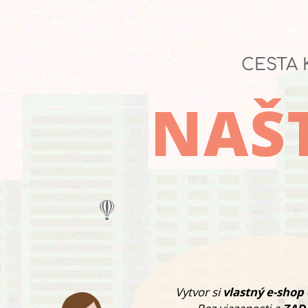
CESTA 
NAŠT
Vytvor si
vlastný e-shop