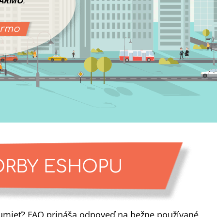
ARMO
.
armo
ORBY ESHOPU
ozumieť? FAQ prináša odpoveď na bežne používané