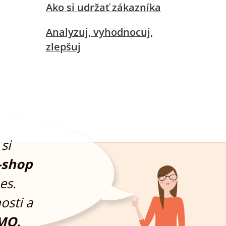
Ako si udržať zákazníka
Analyzuj, vyhodnocuj,
zlepšuj
si
-shop
es.
osti a
MO.