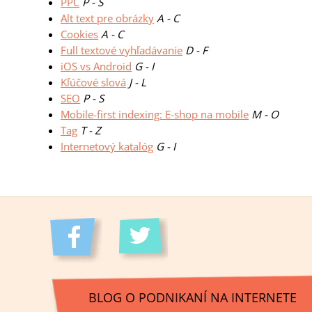
PPC
P - S
Alt text pre obrázky
A - C
Cookies
A - C
Full textové vyhľadávanie
D - F
iOS vs Android
G - I
Kľúčové slová
J - L
SEO
P - S
Mobile-first indexing: E-shop na mobile
M - O
Tag
T - Z
Internetový katalóg
G - I
BLOG O PODNIKANÍ NA INTERNETE