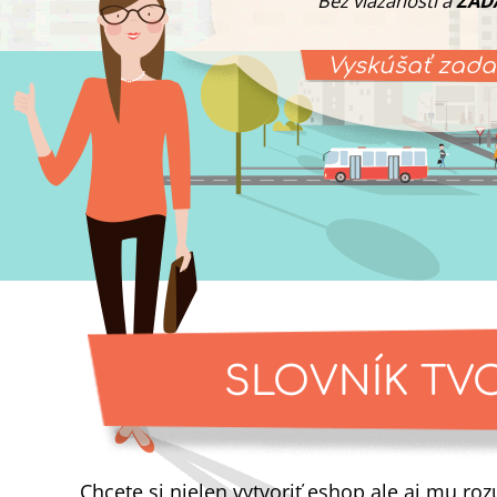
Bez viazanosti a
ZAD
Vyskúšať zad
SLOVNÍK TV
Chcete si nielen vytvoriť eshop ale aj mu r