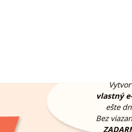
Vytvor 
vlastný e
ešte dn
Bez viazan
ZADAR