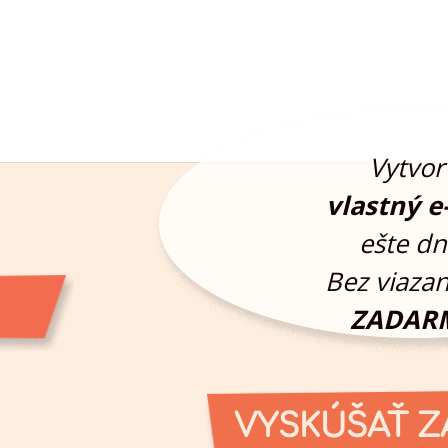
Vytvor 
vlastný e
ešte dn
Bez viazan
ZADAR
VYSKÚŠAŤ 