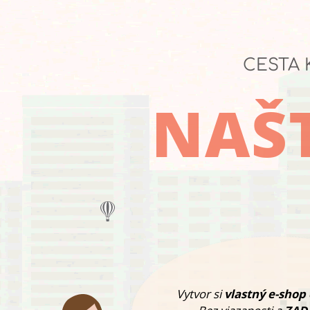
CESTA 
NAŠT
Vytvor si
vlastný e-shop