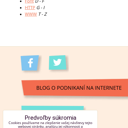
Font
D - F
HTTP
G - I
WWW
T - Z
BLOG O PODNIKANÍ NA INTERNETE
KONTAKT
Predvoľby súkromia
Cookies používame na zlepšenie vašej návštevy tejto
webovej stránky, analýzu jej výkonnosti a