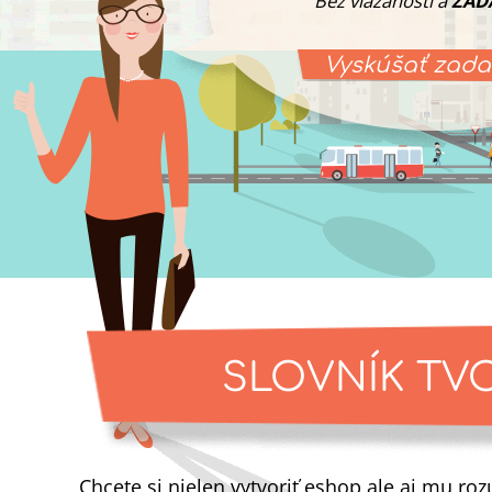
Bez viazanosti a
ZAD
Vyskúšať zad
SLOVNÍK TV
Chcete si nielen vytvoriť eshop ale aj mu r