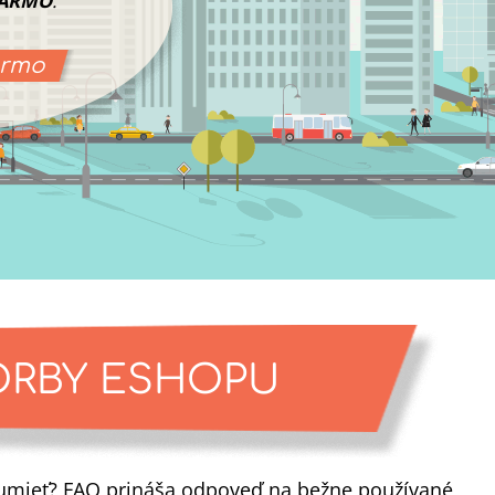
ARMO
.
armo
ORBY ESHOPU
ozumieť? FAQ prináša odpoveď na bežne používané