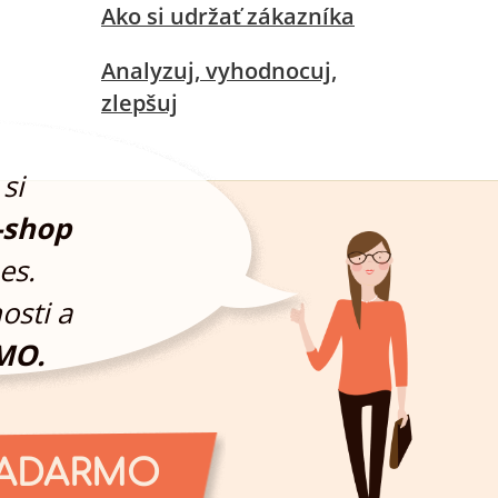
Ako si udržať zákazníka
Analyzuj, vyhodnocuj,
zlepšuj
si
-shop
es.
osti a
MO.
ZADARMO